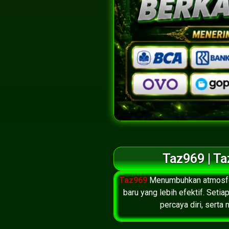
Taz969 | T
Taz969
Menumbuhkan atmosfer 
baru yang lebih efektif. Se
percaya diri, sert