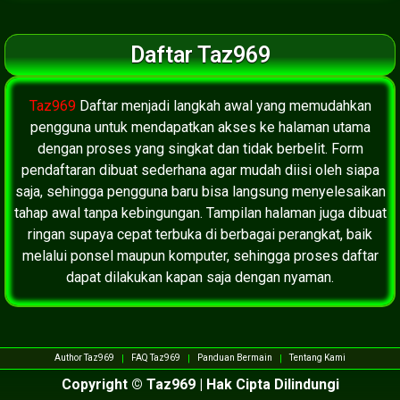
Daftar Taz969
Taz969
Daftar menjadi langkah awal yang memudahkan
pengguna untuk mendapatkan akses ke halaman utama
dengan proses yang singkat dan tidak berbelit. Form
pendaftaran dibuat sederhana agar mudah diisi oleh siapa
saja, sehingga pengguna baru bisa langsung menyelesaikan
tahap awal tanpa kebingungan. Tampilan halaman juga dibuat
ringan supaya cepat terbuka di berbagai perangkat, baik
melalui ponsel maupun komputer, sehingga proses daftar
dapat dilakukan kapan saja dengan nyaman.
Author Taz969
FAQ Taz969
Panduan Bermain
Tentang Kami
Copyright © Taz969 | Hak Cipta Dilindungi